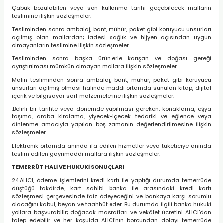
Çabuk bozulabilen veya son kullanma tarihi geçebilecek malların
teslimine ilişkin sözleşmeler.
Tesliminden sonra ambalaj, bant, mühür, paket gibi koruyucu unsurları
açılmış olan mallardan; iadesi sağlık ve hijyen açısından uygun
olmayanların teslimine ilişkin sözleşmeler.
Tesliminden sonra başka ürünlerle karışan ve doğası gereği
ayrıştırılması mümkün olmayan mallara ilişkin sözleşmeler.
Malın tesliminden sonra ambalaj, bant, mühür, paket gibi koruyucu
unsurları açılmış olması halinde maddi ortamda sunulan kitap, dijital
içerik ve bilgisayar sarf malzemelerine ilişkin sözleşmeler.
.Belirli bir tarihte veya dönemde yapılması gereken, konaklama, eşya
taşıma, araba kiralama, yiyecek-içecek tedariki ve eğlence veya
dinlenme amacıyla yapılan boş zamanın değerlendirilmesine ilişkin
sözleşmeler.
Elektronik ortamda anında ifa edilen hizmetler veya tüketiciye anında
teslim edilen gayrimaddi mallara ilişkin sözleşmeler.
TEMERRÜT HALİ VE HUKUKİ SONUÇLARI
24.ALICI, ödeme işlemlerini kredi kartı ile yaptığı durumda temerrüde
düştüğü takdirde, kart sahibi banka ile arasındaki kredi kartı
sözleşmesi çerçevesinde faiz ödeyeceğini ve bankaya karşı sorumlu
olacağını kabul, beyan ve taahhüt eder. Bu durumda ilgili banka hukuki
yollara başvurabilir; doğacak masrafları ve vekâlet ücretini ALICI’dan
talep edebilir ve her koşulda ALICI’nın borcundan dolayı temerrüde