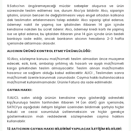
9.Satıcı’nın öngöremeyeceği mücbir sebepler oluşursa ve ürün
süresinde teslim edilemez ise, durum Alıcı’ya bildirilir. Alıcı, siparişin
iptalini, ürünün benzeri ile değiştirilmesini veya engel ortadan kalkana
dek teslimatın ertelenmesini talep edebilir. Alıcı siparişi iptal ederse;
ödemeyi nakit ile yapmış ise iptalinden itibaren 14 gün içinde
kendisine nakden bu ücret ödenir. Alıcı, ödemeyi kredi kartı ile yapmış
ise ve iptal ederse, bu iptalden itibaren yine 14 gün içinde ürün bedeli
bankaya iade edilir, ancak bankanın alıcının hesabına 2-3 hafta
içerisinde aktarması olasıdır.
ALICININ ÜRÜNÜ KONTROL ETME YÜKÜMLÜLÜĞÜ:
10.Alıcı, sözleşme konusu mal/hizmeti teslim almadan önce muayene
edecek; ezik, kırık, ambalajı yırtılmış vb. hasarlı ve ayıplı mal/hizmeti
kargo şirketinden teslim almayacaktır. Teslim alınan mal/hizmetin
hasarsız ve sağlam olduğu kabul edilecektir. ALICI , Teslimden sonra
mal/hizmeti özenle korunmak zorundadır. Cayma hakkı kullanılacaksa
mal/hizmet kullanılmamalıdır. Ürünle Fatura da iade edilmelidir.
CAYMA HAKKI:
11.ALICI; satın aldığı ürünün kendisine veya gösterdiği adresteki
kişi/kuruluşa teslim tarihinden itibaren 14 (on dört) gün içerisinde,
SATICI’ya aşağıdaki iletişim bilgileri üzerinden bildirmek şartıyla hiçbir
hukuki ve cezai sorumluluk üstlenmeksizin ve hiçbir gerekçe
göstermeksizin malı reddederek sözleşmeden cayma hakkını
kullanabilir.
12.SATICININ CAYMA HAKKI BİLDİRİMİ YAPILACAK İLETİŞİM BİLGİLERİ: