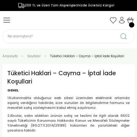
200 TL ve Üzeri Tüm Alışverişlerinizde Ücretsiz Kargo!
Geri Dön
Geri Dön
Geri Dön
Geri Dön
Geri Dön
Geri Dön
Geri Dön
Geri Dön
sayarlar
yucular
Kiosklar
Malzemeleri
r
arlar
cılar
l Tipi Barkod Okuyucular
uyucular
stemi
cı Motoru Aksesuarları
lgisayarlar
Kablosuz Barkod Okuyucular
ucular ve Altyapı
r ve Tablet Aksesuarları
Anasayfa
Sayfalar
Tüketici Haklari – Cayma – İptal İade Koşullari
isayarlar
ıcılar
ı Barkod Okuyucular
u Aksesuarları
Tüketici Haklari – Cayma – İptal İade
Koşullari
ıcıları
 Çok Yüzeyli Barkod Okuyucular
ği ve Hasta Kimliği Barkodlu
ikro Kiosk Aksesuarları
GENEL
:
1.Kullanmakta olduğunuz web sitesi üzerinden elektronik ortamda
ı
Barkod Okuyucular
chine Vision ve Sabit Okuyucu
sipariş verdiğiniz takdirde, size sunulan ön bilgilendirme formunu ve
ri
mesafeli satış sözleşmesini kabul etmiş sayılırsınız.
Yazıcıları
2.Alıcılar, satın aldıkları ürünün satış ve teslimi ile ilgili olarak 6502
plar
sayılı Tüketicinin Korunması Hakkında Kanun ve Mesafeli Sözleşmeler
Yönetmeliği (RG:27.11.2014/29188) hükümleri ile yürürlükteki diğer
yasalara tabidir.
leştirme Kuralları
ve Pil Yönetimi