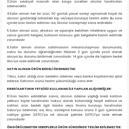
3.Ürün sevkiyat masrafı olan kargo ücretleri alıcılar tarafından
ödenecektir.
4.Satın alınan her bir ürün, 30 günlük yasal süreyi aşmamak kaydı ile
alıcının gösterdiği adresteki kişi ve/veya kuruluşa teslim edilir. Bu süre
içinde ürün teslim edilmez ise, Alıcılar sözleşmeyi sona erdirebilir.
bonları
5.Satın alınan ürün, eksiksiz ve siparişte belirtilen niteliklere uygun ve
varsa garanti belgesi, kullanım kılavuzu gibi belgelerle teslim edilmek
rı ve Kaplamaları
zorundadır.
6.Satın alınan ürünün satılmasının imkansızlaşması durumunda,
satıcı bu durumu öğrendiğinden itibaren 3 gün içinde yazılı olarak
mizlik Malzemeleri
alıcıya bu durumu bildirmek zorundadır. 14 gün içinde de toplam bedel
Alıcı’ya iade edilmek zorundadır.
less Printing Solution
SATIN ALINAN ÜRÜN BEDELİ ÖDENMEZ İSE:
7.Alıcı, satın aldığı ürün bedelini ödemez veya banka kayıtlarında iptal
ederse, Satıcının ürünü teslim yükümlülüğü sona erer.
KREDİ KARTININ YETKİSİZ KULLANIMI İLE YAPILAN ALIŞVERİŞLER:
8.Ürün teslim edildikten sonra, alıcının ödeme yaptığı kredi kartının
yetkisiz kişiler tarafından haksız olarak kullanıldığı tespit edilirse ve
satılan ürün bedeli ilgili banka veya finans kuruluşu tarafından
Satıcı'ya ödenmez ise, Alıcı, sözleşme konusu ürünü 3 gün içerisinde
nakliye gideri SATICI’ya ait olacak şekilde SATICI’ya iade etmek
zorundadır.
ÖNGÖRÜLEMEYEN SEBEPLERLE ÜRÜN SÜRESİNDE TESLİM EDİLEMEZ İSE: