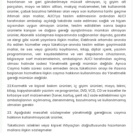
hazırlanan ve geri gönderilmeye müsait olmayan, iç giyim alt
parçaları, mayo ve bikini altları, makyaj malzemeleri, tek kullanımlık
ürünler, çabuk bozulma tehlikesi olan veya son kullanma tarihi geçme
ihtimali olan mallar, ALICI’ya teslim edilmesinin ardından ALICI
tarafından ambalajı açıldığı takdirde iade edilmesi sağlık ve hijyen
açısından uygun olmayan ürünler, teslim edildikten sonra başka
ürünlerle karışan ve doğası gereği ayrıştırılması mümkün olmayan
ürünler, Abonelik sözleşmesi kapsamında sağlananlar dışında, gazete
ve dergi gibi süreli yayınlara ilişkin mallar, Elektronik ortamda anında
ifa edilen hizmetler veya tüketiciye anında teslim edilen gayrimaddi
mallar, ile ses veya görüntü kayıtlarının, kitap, dijital içerik, yazılım
programlarının, veri kaydedebilme ve veri depolama cihazlarının,
bilgisayar sarf malzemelerinin, ambalajının ALICI tarafından açılmış
olması halinde iadesi Yönetmelik gereği mümkün değildir. Ayrıca
Cayma hakkı süresi sona ermeden önce, tüketicinin onayı ile ifasına
başlanan hizmetlere ilişkin cayma hakkının kullanılması da Yönetmelik
gereği mümkün değildir.
22.Kozmetik ve kişisel bakım ürünleri, iç giyim ürünleri, mayo, bikini,
kitap, kopyalanabilir yazılım ve programlar, DVD, VCD, CD ve kasetler ile
kırtasiye sarf malzemeleri (toner, kartuş, şerit vb.) iade edilebilmesi için
ambalajlarının açılmamış, denenmemiş, bozulmamış ve kullanılmamış
olmaları gerekir.
23. Aşağıdaki mesafeli sözleşmeler yönetmeliği gereğince; cayma
hakkının kullanılmayacak ürünler,
Tüketicinin istekleri veya kişisel ihtiyaçları doğrultusunda hazırlanan
mallara ilişkin sözleşmeler.