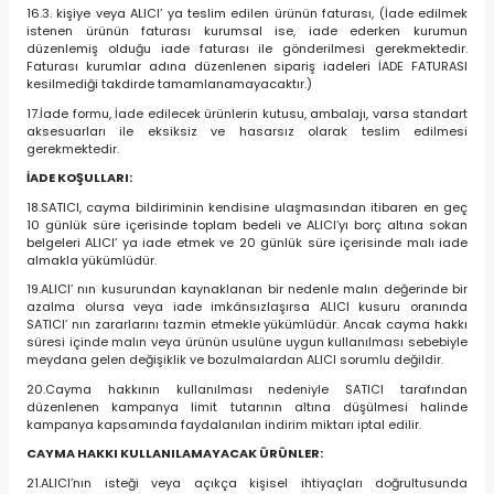
16.3. kişiye veya ALICI’ ya teslim edilen ürünün faturası, (İade edilmek
istenen ürünün faturası kurumsal ise, iade ederken kurumun
düzenlemiş olduğu iade faturası ile gönderilmesi gerekmektedir.
Faturası kurumlar adına düzenlenen sipariş iadeleri İADE FATURASI
kesilmediği takdirde tamamlanamayacaktır.)
17.İade formu, İade edilecek ürünlerin kutusu, ambalajı, varsa standart
aksesuarları ile eksiksiz ve hasarsız olarak teslim edilmesi
gerekmektedir.
İADE KOŞULLARI:
18.SATICI, cayma bildiriminin kendisine ulaşmasından itibaren en geç
10 günlük süre içerisinde toplam bedeli ve ALICI’yı borç altına sokan
belgeleri ALICI’ ya iade etmek ve 20 günlük süre içerisinde malı iade
almakla yükümlüdür.
19.ALICI’ nın kusurundan kaynaklanan bir nedenle malın değerinde bir
azalma olursa veya iade imkânsızlaşırsa ALICI kusuru oranında
SATICI’ nın zararlarını tazmin etmekle yükümlüdür. Ancak cayma hakkı
süresi içinde malın veya ürünün usulüne uygun kullanılması sebebiyle
meydana gelen değişiklik ve bozulmalardan ALICI sorumlu değildir.
20.Cayma hakkının kullanılması nedeniyle SATICI tarafından
düzenlenen kampanya limit tutarının altına düşülmesi halinde
kampanya kapsamında faydalanılan indirim miktarı iptal edilir.
CAYMA HAKKI KULLANILAMAYACAK ÜRÜNLER:
21.ALICI’nın isteği veya açıkça kişisel ihtiyaçları doğrultusunda