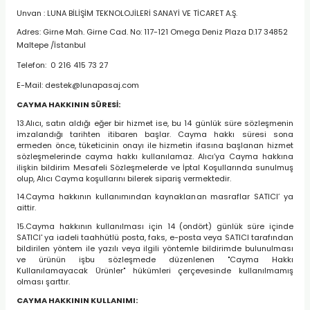
Unvan : LUNA BİLİŞİM TEKNOLOJİLERİ SANAYİ VE TİCARET A.Ş.
Adres:
Girne Mah. Girne Cad. No: 117-121 Omega Deniz Plaza D.17 34852
Maltepe /İstanbul
Telefon:
0 216 415 73 27
E-Mail:
destek@lunapasaj.com
CAYMA HAKKININ SÜRESİ:
13.Alıcı, satın aldığı eğer bir hizmet ise, bu 14 günlük süre sözleşmenin
imzalandığı tarihten itibaren başlar. Cayma hakkı süresi sona
ermeden önce, tüketicinin onayı ile hizmetin ifasına başlanan hizmet
sözleşmelerinde cayma hakkı kullanılamaz. Alıcı’ya Cayma hakkına
ilişkin bildirim Mesafeli Sözleşmelerde ve İptal Koşullarında sunulmuş
olup, Alıcı Cayma koşullarını bilerek sipariş vermektedir.
14.Cayma hakkının kullanımından kaynaklanan masraflar SATICI’ ya
aittir.
15.Cayma hakkının kullanılması için 14 (ondört) günlük süre içinde
SATICI' ya iadeli taahhütlü posta, faks, e-posta veya SATICI tarafından
bildirilen yöntem ile yazılı veya ilgili yöntemle bildirimde bulunulması
ve ürünün işbu sözleşmede düzenlenen "Cayma Hakkı
Kullanılamayacak Ürünler" hükümleri çerçevesinde kullanılmamış
olması şarttır.
CAYMA HAKKININ KULLANIMI: