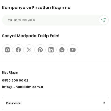
Kampanya ve Fırsatları Kaçırma!
bonları
rı ve Kaplamaları
Sosyal Medyada Takip Edin!
mizlik Malzemeleri
less Printing Solution
Bize Ulaşın
0850 600 00 02
info@lunabilisim.com.tr
Kurumsal