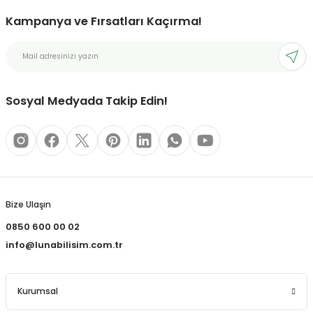
Kampanya ve Fırsatları Kaçırma!
bonları
rı ve Kaplamaları
Sosyal Medyada Takip Edin!
mizlik Malzemeleri
less Printing Solution
Bize Ulaşın
0850 600 00 02
info@lunabilisim.com.tr
Kurumsal