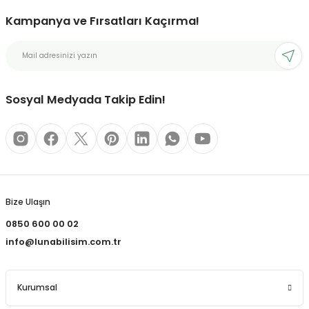
Kampanya ve Fırsatları Kaçırma!
bonları
rı ve Kaplamaları
Sosyal Medyada Takip Edin!
mizlik Malzemeleri
less Printing Solution
Bize Ulaşın
0850 600 00 02
info@lunabilisim.com.tr
Kurumsal