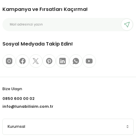
Kampanya ve Fırsatları Kaçırma!
bonları
rı ve Kaplamaları
Sosyal Medyada Takip Edin!
mizlik Malzemeleri
less Printing Solution
Bize Ulaşın
0850 600 00 02
info@lunabilisim.com.tr
Kurumsal