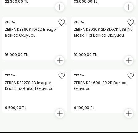
22.300,00 TL
33.000,00 TL
ZEBRA
ZEBRA
bonları
ZEBRA DS3608 1D/2D Imager
ZEBRA DS9308 2D BLACK USB Kit
Barkod Okuyucu
Masa Tipi Barkod Okuyucu
rı ve Kaplamaları
16.000,00 TL
10.000,00 TL
mizlik Malzemeleri
less Printing Solution
ZEBRA
ZEBRA
ZEBRA DS2278 2D Imager
ZEBRA DS4608-SR 2D Barkod
Kablosuz Barkod Okuyucu
Okuyucu
9.500,00 TL
6.190,00 TL