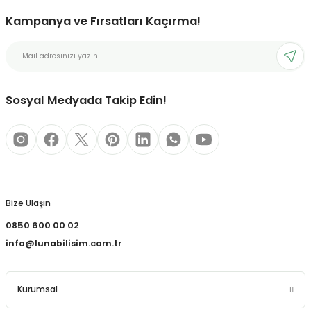
Kampanya ve Fırsatları Kaçırma!
bonları
rı ve Kaplamaları
Sosyal Medyada Takip Edin!
mizlik Malzemeleri
less Printing Solution
Bize Ulaşın
0850 600 00 02
info@lunabilisim.com.tr
Kurumsal