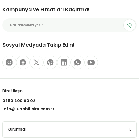
Kampanya ve Fırsatları Kaçırma!
bonları
rı ve Kaplamaları
Sosyal Medyada Takip Edin!
mizlik Malzemeleri
less Printing Solution
Bize Ulaşın
0850 600 00 02
info@lunabilisim.com.tr
Kurumsal