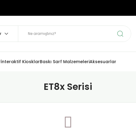
r
İnteraktif Kiosklar
Baskı Sarf Malzemeleri
Aksesuarlar
ET8x Serisi