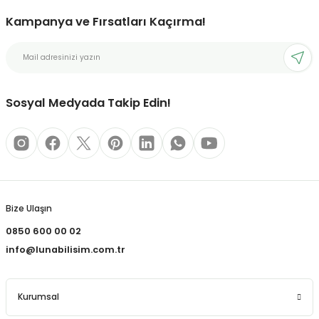
Kampanya ve Fırsatları Kaçırma!
bonları
rı ve Kaplamaları
Sosyal Medyada Takip Edin!
mizlik Malzemeleri
less Printing Solution
Bize Ulaşın
0850 600 00 02
info@lunabilisim.com.tr
Kurumsal