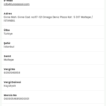
E-mail
info@lunapasaj.com
Adres
Girne Mah. Girne Cad. no:117-121 Omega Deniz Plaza Kat : 5 D:17 Maltepe /
bonları
İSTANBUL
Ülke
rı ve Kaplamaları
Türkiye
Şehir
mizlik Malzemeleri
İstanbul
less Printing Solution
Semt
Maltepe
Vergi No
6090546858
Vergi Dairesi
küçükyalı
Mersis No
0609054685800001