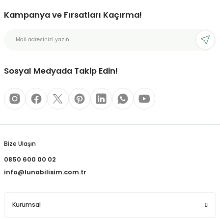
Kampanya ve Fırsatları Kaçırma!
bonları
rı ve Kaplamaları
Sosyal Medyada Takip Edin!
mizlik Malzemeleri
less Printing Solution
Bize Ulaşın
0850 600 00 02
info@lunabilisim.com.tr
Kurumsal