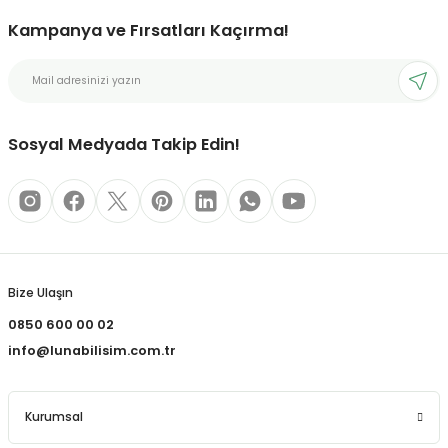
Kampanya ve Fırsatları Kaçırma!
bonları
rı ve Kaplamaları
Sosyal Medyada Takip Edin!
mizlik Malzemeleri
less Printing Solution
Bize Ulaşın
0850 600 00 02
info@lunabilisim.com.tr
Kurumsal