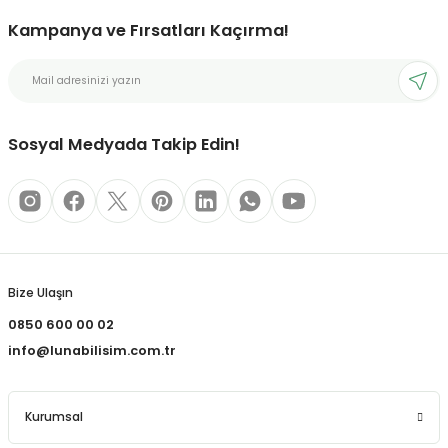
Kampanya ve Fırsatları Kaçırma!
bonları
rı ve Kaplamaları
Sosyal Medyada Takip Edin!
mizlik Malzemeleri
less Printing Solution
Bize Ulaşın
0850 600 00 02
info@lunabilisim.com.tr
Kurumsal