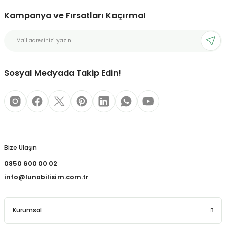
Kampanya ve Fırsatları Kaçırma!
bonları
rı ve Kaplamaları
Sosyal Medyada Takip Edin!
mizlik Malzemeleri
less Printing Solution
Bize Ulaşın
0850 600 00 02
info@lunabilisim.com.tr
Kurumsal