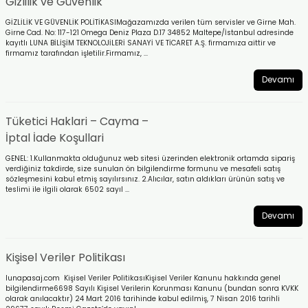
Gizlilik ve Güvenlik
GİZLİLİK VE GÜVENLİK POLİTİKASIMağazamızda verilen tüm servisler ve Girne Mah.
Girne Cad. No: 117-121 Omega Deniz Plaza D.17 34852 Maltepe/İstanbul adresinde
kayıtlı LUNA BİLİŞİM TEKNOLOJİLERİ SANAYİ VE TİCARET A.Ş. firmamıza aittir ve
firmamız tarafından işletilir.Firmamız, ...
bonları
Devamı
rı ve Kaplamaları
Tüketici Haklari – Cayma –
mizlik Malzemeleri
İptal İade Koşullari
GENEL: 1.Kullanmakta olduğunuz web sitesi üzerinden elektronik ortamda sipariş
less Printing Solution
verdiğiniz takdirde, size sunulan ön bilgilendirme formunu ve mesafeli satış
sözleşmesini kabul etmiş sayılırsınız. 2.Alıcılar, satın aldıkları ürünün satış ve
teslimi ile ilgili olarak 6502 sayıl ...
Devamı
Kişisel Veriler Politikası
lunapasaj.com Kişisel Veriler PolitikasıKişisel Veriler Kanunu hakkında genel
bilgilendirme6698 Sayılı Kişisel Verilerin Korunması Kanunu (bundan sonra KVKK
olarak anılacaktır) 24 Mart 2016 tarihinde kabul edilmiş, 7 Nisan 2016 tarihli