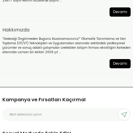
29677 sayılı Resmi Gazete’de yayınl ...
Devamı
Hakkımızda
“Geleceği Öngörmeden Bugünü Kazanamazsınız!” Otomatik Tanımlama ve Veri
Toplama (OT/VT) Teknolojileri ve Uygulamaları alanında sektördeki profesyonel
çözümler ve sonuç odaklı çalışmalar üretebilen bilişim firması eksikliğini farkeden
alanında uzman bir ekibin 2009 yıl ...
Devamı
Kampanya ve Fırsatları Kaçırma!