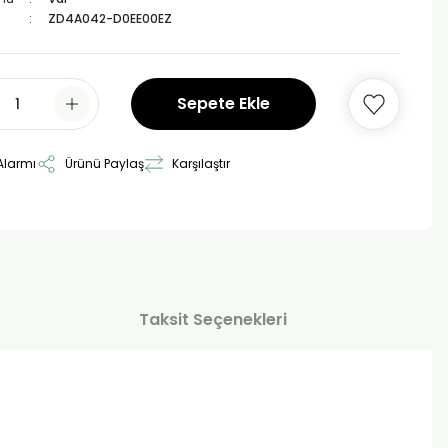
ZD4A042-D0EE00EZ
Sepete Ekle
Alarmı
Ürünü Paylaş
Karşılaştır
Taksit Seçenekleri