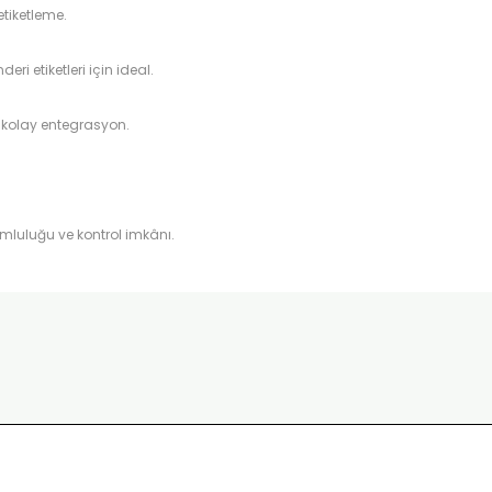
etiketleme.
i etiketleri için ideal.
 kolay entegrasyon.
umluluğu ve kontrol imkânı.
Bu ürüne ilk yorumu siz yapın!
Yorum Yaz