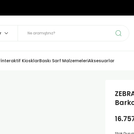
r
İnteraktif Kiosklar
Baskı Sarf Malzemeleri
Aksesuarlar
ZEBRA
Barko
16.75
Stok Duru