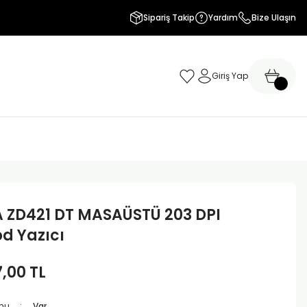
Sipariş Takip
Yardım
Bize Ulaşın
Giriş Yap
 ZD421 DT MASAÜSTÜ 203 DPI
d Yazıcı
7,00 TL
mu
Var