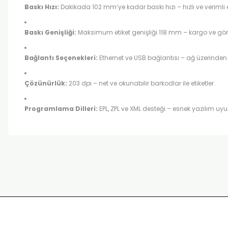
Baskı Hızı:
Dakikada 102 mm’ye kadar baskı hızı – hızlı ve verimli 
Baskı Genişliği:
Maksimum etiket genişliği 118 mm – kargo ve gönder
Bağlantı Seçenekleri:
Ethernet ve USB bağlantısı – ağ üzerinden
Çözünürlük:
203 dpi – net ve okunabilir barkodlar ile etiketler.
Programlama Dilleri:
EPL, ZPL ve XML desteği – esnek yazılım uy