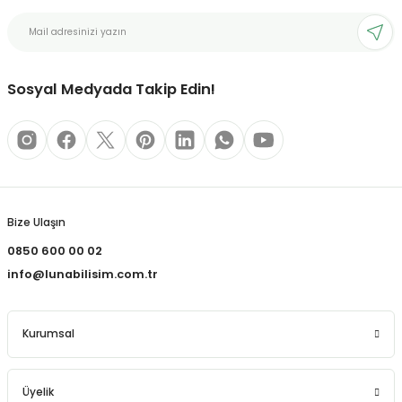
bonları
Sosyal Medyada Takip Edin!
rı ve Kaplamaları
mizlik Malzemeleri
less Printing Solution
Bize Ulaşın
0850 600 00 02
info@lunabilisim.com.tr
Kurumsal
Üyelik