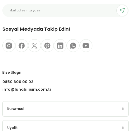
bonları
Sosyal Medyada Takip Edin!
rı ve Kaplamaları
mizlik Malzemeleri
less Printing Solution
Bize Ulaşın
0850 600 00 02
info@lunabilisim.com.tr
Kurumsal
Üyelik