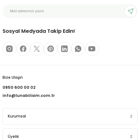
bonları
Sosyal Medyada Takip Edin!
rı ve Kaplamaları
mizlik Malzemeleri
less Printing Solution
Bize Ulaşın
0850 600 00 02
info@lunabilisim.com.tr
Kurumsal
Üyelik