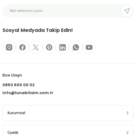
bonları
Sosyal Medyada Takip Edin!
rı ve Kaplamaları
mizlik Malzemeleri
less Printing Solution
Bize Ulaşın
0850 600 00 02
info@lunabilisim.com.tr
Kurumsal
Üyelik