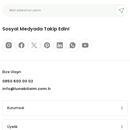
bonları
Sosyal Medyada Takip Edin!
rı ve Kaplamaları
mizlik Malzemeleri
less Printing Solution
Bize Ulaşın
0850 600 00 02
info@lunabilisim.com.tr
Kurumsal
Üyelik