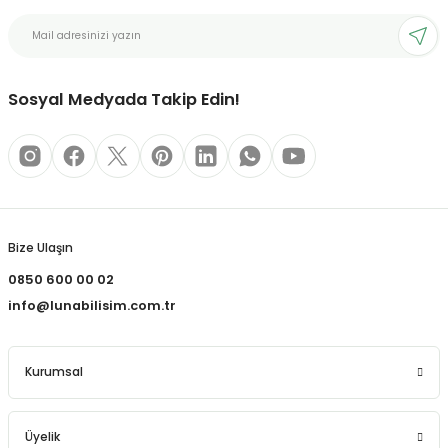
bonları
Sosyal Medyada Takip Edin!
rı ve Kaplamaları
mizlik Malzemeleri
less Printing Solution
Bize Ulaşın
0850 600 00 02
info@lunabilisim.com.tr
Kurumsal
Üyelik