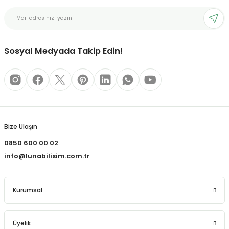
bonları
Sosyal Medyada Takip Edin!
rı ve Kaplamaları
mizlik Malzemeleri
less Printing Solution
Bize Ulaşın
0850 600 00 02
info@lunabilisim.com.tr
Kurumsal
Üyelik