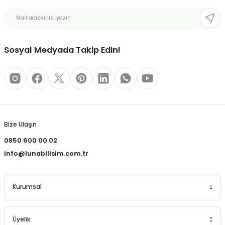
bonları
Sosyal Medyada Takip Edin!
rı ve Kaplamaları
mizlik Malzemeleri
less Printing Solution
Bize Ulaşın
0850 600 00 02
info@lunabilisim.com.tr
Kurumsal
Üyelik