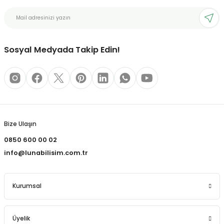
bonları
Sosyal Medyada Takip Edin!
rı ve Kaplamaları
mizlik Malzemeleri
less Printing Solution
Bize Ulaşın
0850 600 00 02
info@lunabilisim.com.tr
Kurumsal
Üyelik